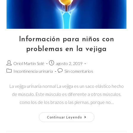
Información para niños con
problemas en la vejiga
Autor
Publicación
Oriol Martín Solé
agosto 2, 2019
de
de
Categoría
Comentarios
Incontinencia urinaria
Sin comentarios
la
la
de
de
entrada:
entrada:
la
la
La vejiga urinaria normal La vejiga es un saco elástico hecho
entrada:
entrada:
de músculo. Este músculo es diferente a otros músculos,
como los de los brazos o las piernas, porque no…
Información
Continuar Leyendo
para
niños