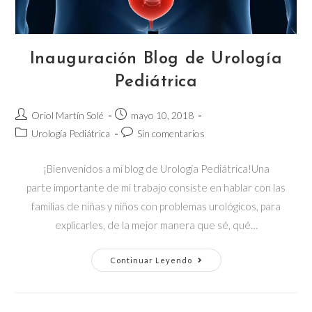
Inauguración Blog de Urología
Pediátrica
Autor
Publicación
Oriol Martín Solé
mayo 10, 2018
de
de
Categoría
Comentarios
Urología Pediátrica
Sin comentarios
la
la
de
de
entrada:
entrada:
la
la
¡Bienvenidos a mi blog de Urología Pediátrica!Una
entrada:
entrada:
parte importante de mi trabajo consiste en hablar con las
familias de niñas y niños con problemas urológicos, para
explicarles, de la mejor manera que sé, qué…
Inauguración
Continuar Leyendo
Blog
de
Urología