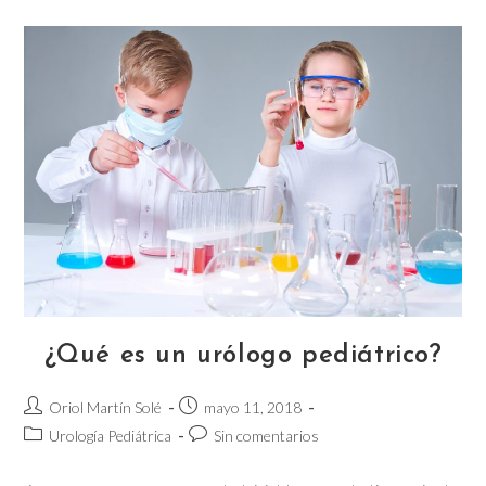
con
problemas
en
la
vejiga
¿Qué es un urólogo pediátrico?
Autor
Publicación
Oriol Martín Solé
mayo 11, 2018
de
de
Categoría
Comentarios
Urología Pediátrica
Sin comentarios
la
la
de
de
entrada:
entrada:
la
la